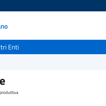
ano
tri Enti
ve
 produttiva