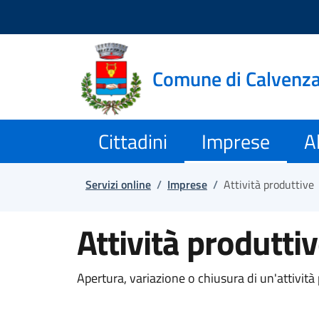
Salta e vai al contenuto
Salta e vai al footer
Comune di Calvenz
Cittadini
Imprese
Al
Servizi online
/
Imprese
/
Attività produttive
Attività produtti
Apertura, variazione o chiusura di un'attività