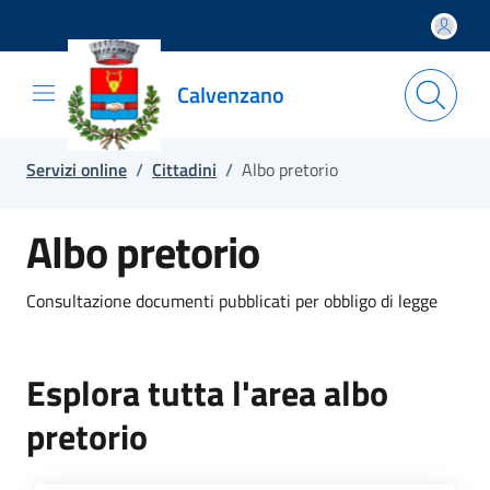
Salta e vai al contenuto
Salta e vai al footer
Calvenzano
Servizi online
/
Cittadini
/
Albo pretorio
Albo pretorio
Consultazione documenti pubblicati per obbligo di legge
Esplora tutta l'area albo
pretorio